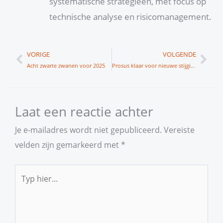
systematische strategieën, met focus op
technische analyse en risicomanagement.
Vorige
Vol
VORIGE
VOLGENDE
Acht zwarte zwanen voor 2025
Prosus klaar voor nieuwe stijging
Laat een reactie achter
Je e-mailadres wordt niet gepubliceerd.
Vereiste
velden zijn gemarkeerd met
*
Typ
hier...