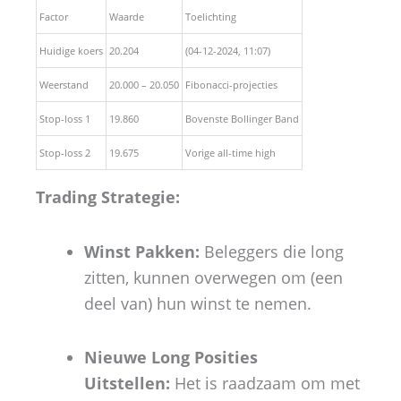
Factor
Waarde
Toelichting
Huidige koers
20.204
(04-12-2024, 11:07)
Weerstand
20.000 – 20.050
Fibonacci-projecties
Stop-loss 1
19.860
Bovenste Bollinger Band
Stop-loss 2
19.675
Vorige all-time high
Trading Strategie:
Winst Pakken:
Beleggers die long
zitten, kunnen overwegen om (een
deel van) hun winst te nemen.
Nieuwe Long Posities
Uitstellen:
Het is raadzaam om met