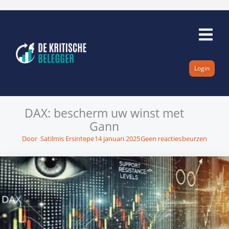
Ga
naar
de
inhoud
Login
DAX: bescherm uw winst met
Gann
Door
Satilmis Ersintepe
14 januari 2025
Geen reacties
beurzen