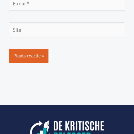
E-
mail*
Site