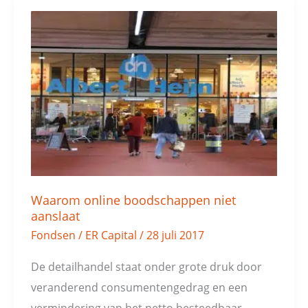
Waarom
online
boodschappen
niet
aanslaat
Waarom online boodschappen niet
aanslaat
Fondsen
/
ER Capital
/
28 juli 2017
De detailhandel staat onder grote druk door
veranderend consumentengedrag en een
vermindering van het netto besteedbaar