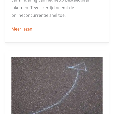
inkomen. Tegelijkertijd neemt de
onlineconcurrentie snel toe.
Meer lezen »
DAX:
geleidelijk
meer
opwaartse
ruimte