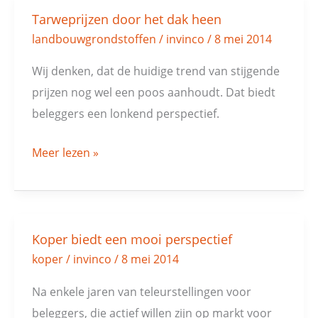
Tarweprijzen door het dak heen
Tarweprijzen
landbouwgrondstoffen
/
invinco
/
8 mei 2014
door
het
Wij denken, dat de huidige trend van stijgende
dak
prijzen nog wel een poos aanhoudt. Dat biedt
heen
beleggers een lonkend perspectief.
Meer lezen »
Koper biedt een mooi perspectief
Koper
koper
/
invinco
/
8 mei 2014
biedt
een
Na enkele jaren van teleurstellingen voor
mooi
beleggers, die actief willen zijn op markt voor