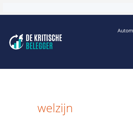
Ga
naar
de
Autom
inhoud
welzijn