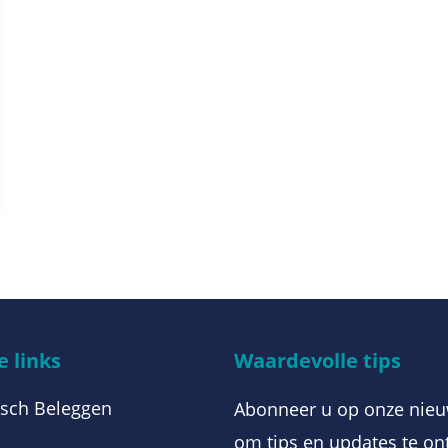
 links
Waardevolle tips
sch Beleggen
Abonneer u op onze nieu
om tips en updates te on