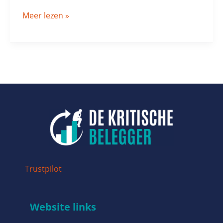
Meer lezen »
Trustpilot
Website links