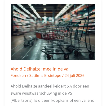
Ahold
Delhaize:
mee
in
de
val
Ahold Delhaize: mee in de val
Fondsen
/
Satilmis Ersintepe
/
24 juli 2026
Ahold Delhaize aandeel keldert 5% door een
zware winstwaarschuwing in de VS
(Albertsons). Is dit een koopkans of een vallend