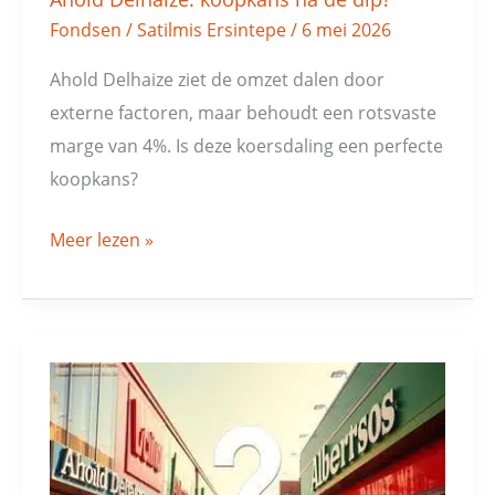
Fondsen
/
Satilmis Ersintepe
/
6 mei 2026
Ahold Delhaize ziet de omzet dalen door
externe factoren, maar behoudt een rotsvaste
marge van 4%. Is deze koersdaling een perfecte
koopkans?
Meer lezen »
Ahold
Delhaize’s
Amerikaanse
droom