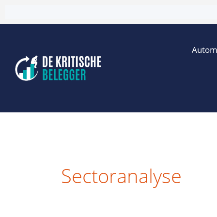
Ga
naar
de
Autom
inhoud
Sectoranalyse