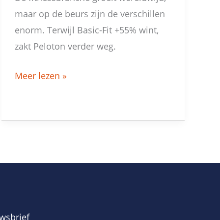
maar op de beurs zijn de verschillen
enorm. Terwijl Basic-Fit +55% wint,
zakt Peloton verder weg.
Meer lezen »
wsbrief