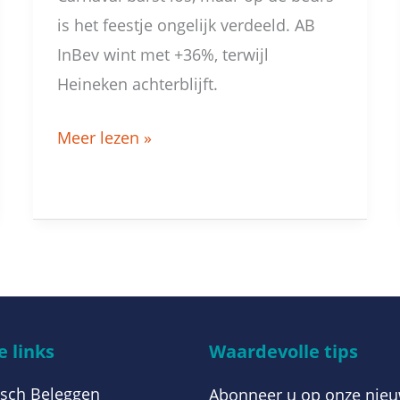
is het feestje ongelijk verdeeld. AB
InBev wint met +36%, terwijl
Heineken achterblijft.
Meer lezen »
 links
Waardevolle tips
sch Beleggen
Abonneer u op onze nieu