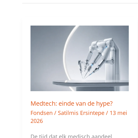
Medtech:
einde
van
de
hype?
Medtech: einde van de hype?
Fondsen
/
Satilmis Ersintepe
/
13 mei
2026
De tijd dat elk medisch aandeel