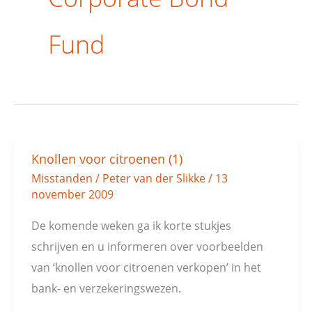
Fund
Knollen voor citroenen (1)
Knollen
Misstanden
/
Peter van der Slikke
/
13
voor
november 2009
citroenen
(1)
De komende weken ga ik korte stukjes
schrijven en u informeren over voorbeelden
van ‘knollen voor citroenen verkopen’ in het
bank- en verzekeringswezen.