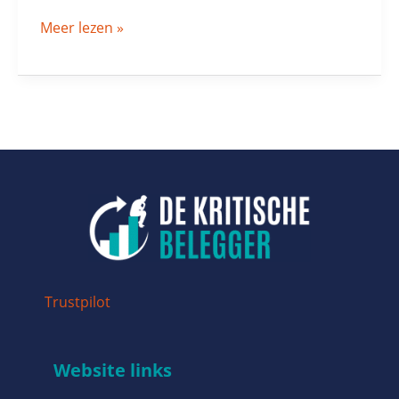
Meer lezen »
Trustpilot
Website links