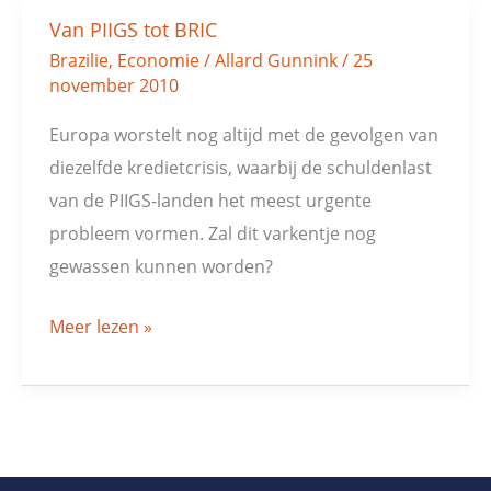
Van PIIGS tot BRIC
Van
Brazilie
,
Economie
/
Allard Gunnink
/
25
PIIGS
november 2010
tot
BRIC
Europa worstelt nog altijd met de gevolgen van
diezelfde kredietcrisis, waarbij de schuldenlast
van de PIIGS-landen het meest urgente
probleem vormen. Zal dit varkentje nog
gewassen kunnen worden?
Meer lezen »