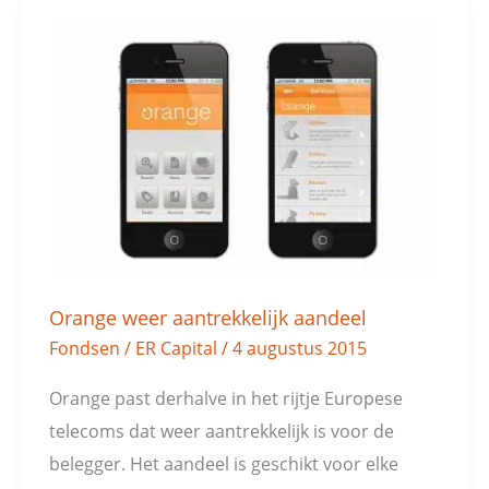
Orange
weer
aantrekkelijk
aandeel
Orange weer aantrekkelijk aandeel
Fondsen
/
ER Capital
/
4 augustus 2015
Orange past derhalve in het rijtje Europese
telecoms dat weer aantrekkelijk is voor de
belegger. Het aandeel is geschikt voor elke