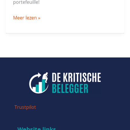
portefeuille!
Meer lezen »
Trustpilot
Website links