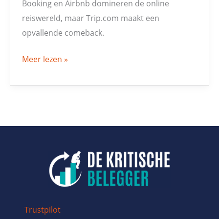
Booking en Airbnb domineren de online
reiswereld, maar Trip.com maakt een
opvallende comeback.
Meer lezen »
Trustpilot