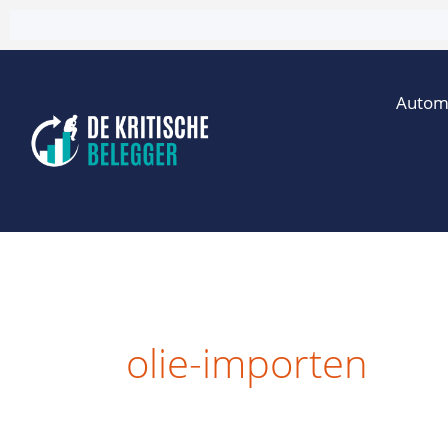
Ga
naar
de
Autom
inhoud
olie-importen