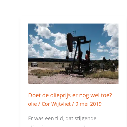
Doet
de
olieprijs
er
nog
wel
toe?
Doet de olieprijs er nog wel toe?
olie
/
Cor Wijtvliet
/
9 mei 2019
Er was een tijd, dat stijgende