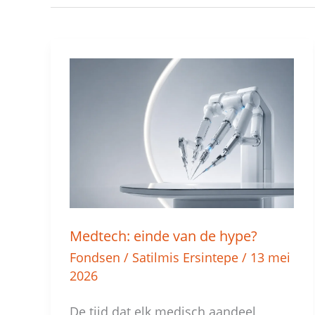
Medtech:
einde
van
de
hype?
Medtech: einde van de hype?
Fondsen
/
Satilmis Ersintepe
/
13 mei
2026
De tijd dat elk medisch aandeel