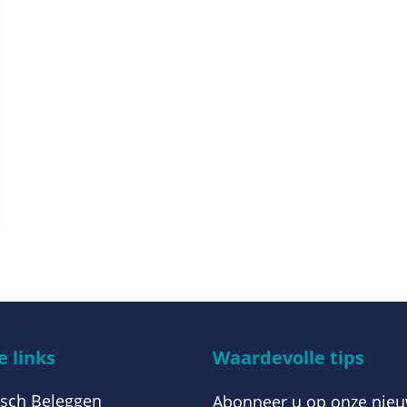
 links
Waardevolle tips
sch Beleggen
Abonneer u op onze nieu