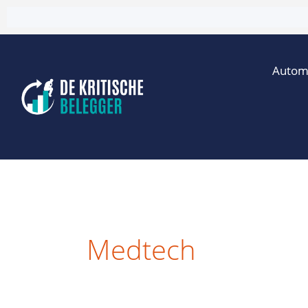
Ga
naar
de
Autom
inhoud
Medtech