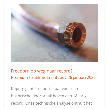
Freeport:
op
weg
naar
record?
Freeport: op weg naar record?
Premium
/
Satilmis Ersintepe
/
26 januari 2026
Kopergigant Freeport staat voor een
historische doorbraak boven een 18-jarig
record. Onze technische analyse onthult het