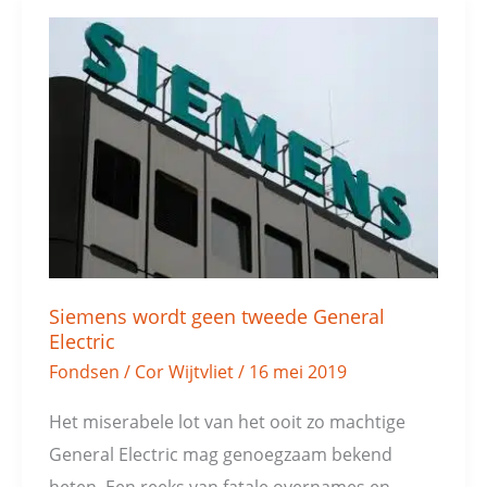
Siemens
wordt
geen
tweede
General
Electric
Siemens wordt geen tweede General
Electric
Fondsen
/
Cor Wijtvliet
/
16 mei 2019
Het miserabele lot van het ooit zo machtige
General Electric mag genoegzaam bekend
heten. Een reeks van fatale overnames en