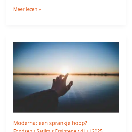
Meer lezen »
Moderna:
een
sprankje
hoop?
Moderna: een sprankje hoop?
Fondsen
/
Satilmis Ersintepe
/
4 juli 2025