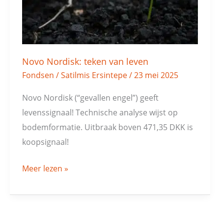
Novo Nordisk: teken van leven
Fondsen
/
Satilmis Ersintepe
/
23 mei 2025
Novo Nordisk (“gevallen engel”) geeft
levenssignaal! Technische analyse wijst op
bodemformatie. Uitbraak boven 471,35 DKK is
koopsignaal!
Meer lezen »