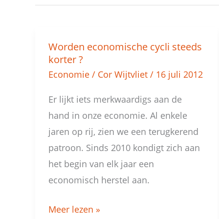
Worden economische cycli steeds
Worden
korter ?
economische
Economie
/
Cor Wijtvliet
/
16 juli 2012
cycli
steeds
Er lijkt iets merkwaardigs aan de
korter
hand in onze economie. Al enkele
?
jaren op rij, zien we een terugkerend
patroon. Sinds 2010 kondigt zich aan
het begin van elk jaar een
economisch herstel aan.
Meer lezen »