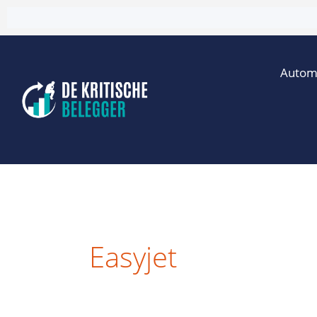
Ga
naar
de
Autom
inhoud
Easyjet