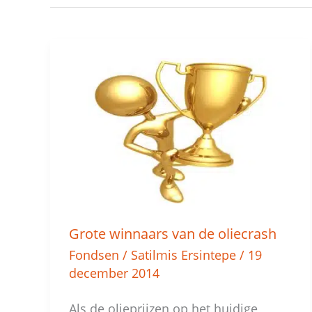
Grote
winnaars
van
de
oliecrash
Grote winnaars van de oliecrash
Fondsen
/
Satilmis Ersintepe
/
19
december 2014
Als de olieprijzen op het huidige