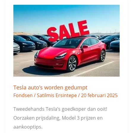
Tesla
auto’s
worden
gedumpt
Tesla auto’s worden gedumpt
Fondsen
/
Satilmis Ersintepe
/
20 februari 2025
Tweedehands Tesla’s goedkoper dan ooit!
Oorzaken prijsdaling, Model 3 prijzen en
aankooptips.