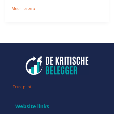
Meer lezen »
Trustpilot
Website links