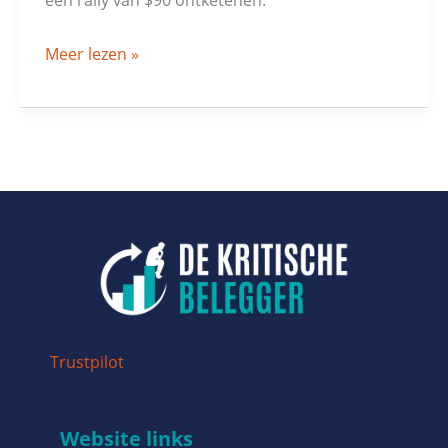
Meer lezen »
Trustpilot
Website links