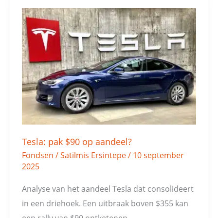
Tesla:
pak
$90
op
aandeel?
Tesla: pak $90 op aandeel?
Fondsen
/
Satilmis Ersintepe
/
10 september
2025
Analyse van het aandeel Tesla dat consolideert
in een driehoek. Een uitbraak boven $355 kan
een rally van $90 ontketenen.