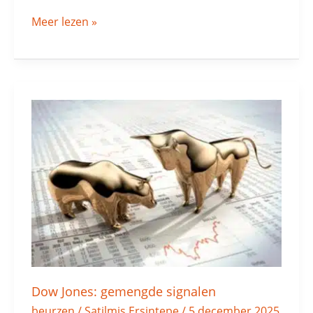
Meer lezen »
Dow
Jones:
gemengde
signalen
Dow Jones: gemengde signalen
beurzen
/
Satilmis Ersintepe
/
5 december 2025