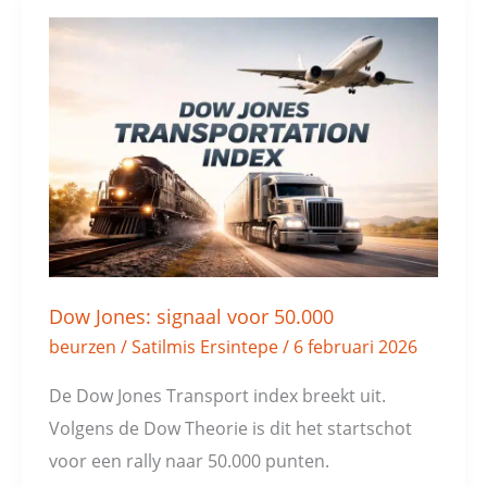
Dow
Jones:
signaal
voor
50.000
Dow Jones: signaal voor 50.000
beurzen
/
Satilmis Ersintepe
/
6 februari 2026
De Dow Jones Transport index breekt uit.
Volgens de Dow Theorie is dit het startschot
voor een rally naar 50.000 punten.