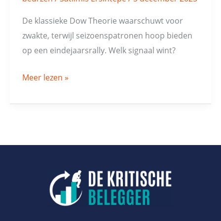
De klassieke Dow Theorie waarschuwt voor
zwakte, terwijl seizoenspatronen hoop bieden
op een eindejaarsrally. Welk signaal wint?
Meer lezen »