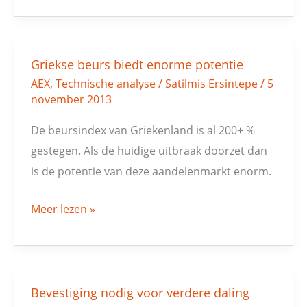
Griekse beurs biedt enorme potentie
Griekse
AEX
,
Technische analyse
/
Satilmis Ersintepe
/
5
beurs
november 2013
biedt
enorme
De beursindex van Griekenland is al 200+ %
potentie
gestegen. Als de huidige uitbraak doorzet dan
is de potentie van deze aandelenmarkt enorm.
Meer lezen »
Bevestiging nodig voor verdere daling
Bevestiging