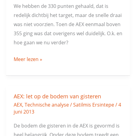
we
We hebben de 330 punten gehaald, dat is
nu
redelijk dichtbij het target, maar de snelle draai
verder?
was niet voorzien. Toen de AEX eenmaal boven
355 ging was dat overigens wel duidelijk. O.k. en
hoe gaan we nu verder?
Meer lezen »
AEX: let op de bodem van gisteren
AEX:
AEX
,
Technische analyse
/
Satilmis Ersintepe
/
4
let
juni 2013
op
de
De bodem die gisteren in de AEX is gevormd is
bodem
heel belangrijk. Onder deze bodem treedt een