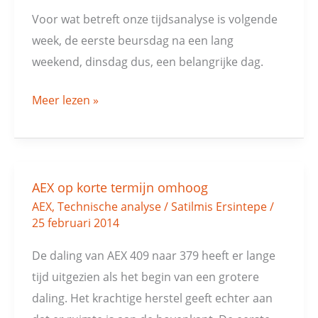
ASML
Voor wat betreft onze tijdsanalyse is volgende
kan
week, de eerste beursdag na een lang
terug
weekend, dinsdag dus, een belangrijke dag.
naar
50
Meer lezen »
euro
AEX op korte termijn omhoog
AEX
AEX
,
Technische analyse
/
Satilmis Ersintepe
/
op
25 februari 2014
korte
termijn
De daling van AEX 409 naar 379 heeft er lange
omhoog
tijd uitgezien als het begin van een grotere
daling. Het krachtige herstel geeft echter aan