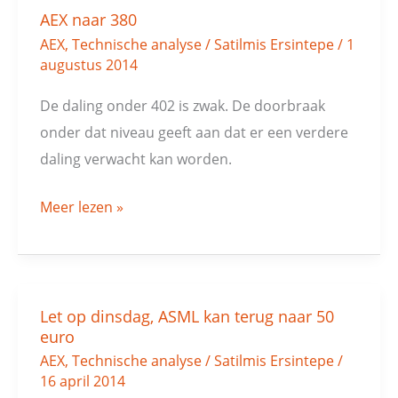
AEX naar 380
AEX
,
Technische analyse
/
Satilmis Ersintepe
/
1
augustus 2014
De daling onder 402 is zwak. De doorbraak
onder dat niveau geeft aan dat er een verdere
daling verwacht kan worden.
Meer lezen »
Let op dinsdag, ASML kan terug naar 50
Let
euro
op
AEX
,
Technische analyse
/
Satilmis Ersintepe
/
dinsdag,
16 april 2014