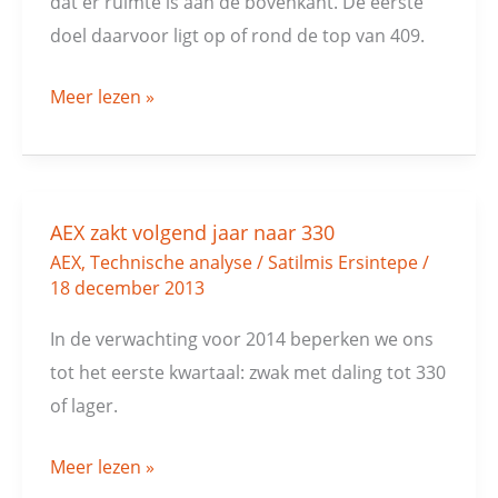
dat er ruimte is aan de bovenkant. De eerste
doel daarvoor ligt op of rond de top van 409.
Meer lezen »
AEX zakt volgend jaar naar 330
AEX
AEX
,
Technische analyse
/
Satilmis Ersintepe
/
zakt
18 december 2013
volgend
jaar
In de verwachting voor 2014 beperken we ons
naar
tot het eerste kwartaal: zwak met daling tot 330
330
of lager.
Meer lezen »