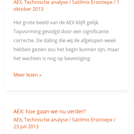
AEX
,
Technische analyse
/
Satilmis Ersintepe
/
1
nodig
oktober 2013
voor
verdere
Het grote beeld van de AEX blijft gelijk.
daling
Topvorming gevolgd door een significante
correctie. De daling die wij de afgelopen week
hebben gezien zou het begin kunnen zijn, maar
het wachten is nog op bevestiging.
Meer lezen »
AEX: hoe gaan we nu verder?
AEX:
AEX
,
Technische analyse
/
Satilmis Ersintepe
/
hoe
23 juli 2013
gaan