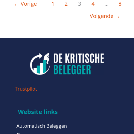
←
Vorige
1
2
3
4
…
8
Volgende
→
Trustpilot
Website links
Automatisch Beleggen