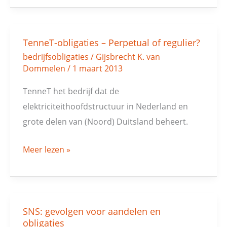
TenneT-obligaties – Perpetual of regulier?
TenneT-
bedrijfsobligaties
/
Gijsbrecht K. van
obligaties
Dommelen
/
1 maart 2013
–
Perpetual
TenneT het bedrijf dat de
of
elektriciteithoofdstructuur in Nederland en
regulier?
grote delen van (Noord) Duitsland beheert.
Meer lezen »
SNS: gevolgen voor aandelen en
SNS:
obligaties