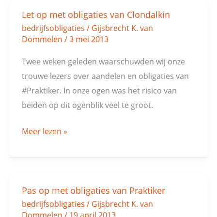
Let op met obligaties van Clondalkin
Let
bedrijfsobligaties
/
Gijsbrecht K. van
op
Dommelen
/
3 mei 2013
met
obligaties
Twee weken geleden waarschuwden wij onze
van
trouwe lezers over aandelen en obligaties van
Clondalkin
#Praktiker. In onze ogen was het risico van
beiden op dit ogenblik veel te groot.
Meer lezen »
Pas op met obligaties van Praktiker
Pas
bedrijfsobligaties
/
Gijsbrecht K. van
op
Dommelen
/
19 april 2013