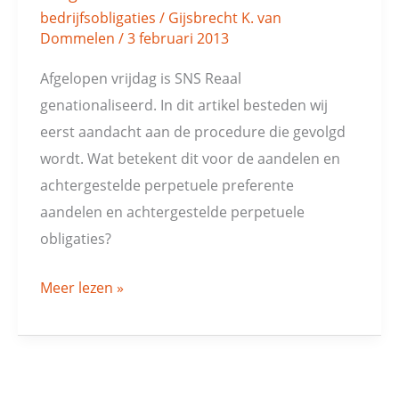
gevolgen
bedrijfsobligaties
/
Gijsbrecht K. van
voor
Dommelen
/
3 februari 2013
aandelen
Afgelopen vrijdag is SNS Reaal
en
genationaliseerd. In dit artikel besteden wij
obligaties
eerst aandacht aan de procedure die gevolgd
wordt. Wat betekent dit voor de aandelen en
achtergestelde perpetuele preferente
aandelen en achtergestelde perpetuele
obligaties?
Meer lezen »