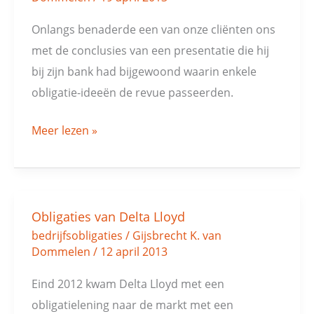
met
obligaties
Onlangs benaderde een van onze cliënten ons
van
met de conclusies van een presentatie die hij
Praktiker
bij zijn bank had bijgewoond waarin enkele
obligatie-ideeën de revue passeerden.
Meer lezen »
Obligaties van Delta Lloyd
Obligaties
bedrijfsobligaties
/
Gijsbrecht K. van
van
Dommelen
/
12 april 2013
Delta
Lloyd
Eind 2012 kwam Delta Lloyd met een
obligatielening naar de markt met een