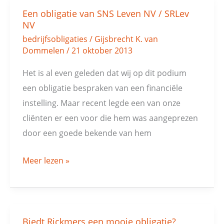
Een obligatie van SNS Leven NV / SRLev
Een
NV
obligatie
bedrijfsobligaties
/
Gijsbrecht K. van
van
Dommelen
/
21 oktober 2013
SNS
Het is al even geleden dat wij op dit podium
Leven
een obligatie bespraken van een financiële
NV
instelling. Maar recent legde een van onze
/
cliënten er een voor die hem was aangeprezen
SRLev
door een goede bekende van hem
NV
Meer lezen »
Biedt Rickmers een mooie obligatie?
Biedt