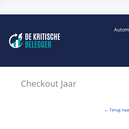
Ga
naar
de
Autom
inhoud
Checkout Jaar
← Terug naar