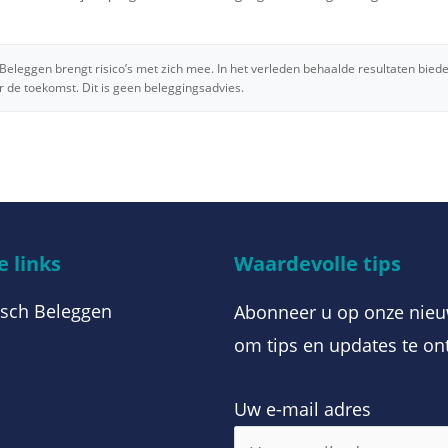
Beleggen brengt risico’s met zich mee. In het verleden behaalde resultaten bied
r de toekomst. Dit is geen beleggingsadvies.
 links
Waardevolle tips
sch Beleggen
Abonneer u op onze nieu
om tips en updates te on
Uw e-mail adres
m