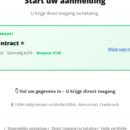
Start uw aanmelding
U krijgt direct toegang na betaling.
PAKKET
ontract ⭐
Wijzig naar 
d · Eenmalig €479 ·
Bespaar €120
👇 Vul uw gegevens in – U krijgt direct toegang
🔒 100% Veilig betalen via Mollie (iDEAL, Bancontact, Creditcard)
✓ Maandelijks opzegbaar
✓ Direct toegang na betaling
✓ Veilig via Mollie