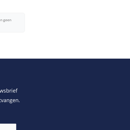
en geen
wsbrief
tvangen.