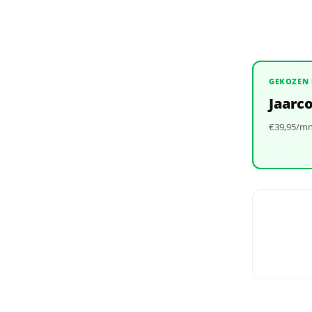
GEKOZEN 
Jaarc
€39,95/mn