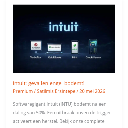
Intuit:
gevallen
engel
bodemt!
Intuit: gevallen engel bodemt!
Premium
/
Satilmis Ersintepe
/
20 mei 2026
Softwaregigant Intuit (INTU) bodemt na een
daling van 50%. Een uitbraak boven de trigger
activeert een herstel. Bekijk onze complete