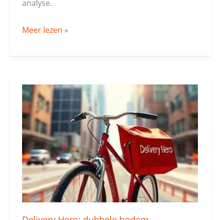
analyse.
Meer lezen »
Delivery
Hero:
dubbele
bodem
Delivery Hero: dubbele bodem