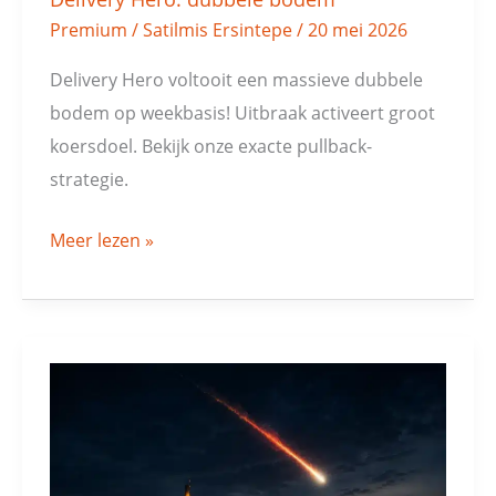
Premium
/
Satilmis Ersintepe
/
20 mei 2026
Delivery Hero voltooit een massieve dubbele
bodem op weekbasis! Uitbraak activeert groot
koersdoel. Bekijk onze exacte pullback-
strategie.
Meer lezen »
DAX:
shooting
star
waarschuwt