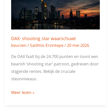
DAX: shooting star waarschuwt
beurzen
/
Satilmis Ersintepe
/
20 mei 2026
De DAX faalt bij de 24.700 punten en toont een
bearish ‘shooting star’ patroon, gedreven door
stijgende rentes. Bekijk de cruciale
steunniveaus.
Meer lezen »