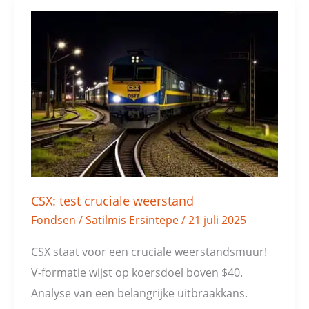
CSX:
test
cruciale
weerstand
CSX: test cruciale weerstand
Fondsen
/
Satilmis Ersintepe
/
21 juli 2025
CSX staat voor een cruciale weerstandsmuur!
V-formatie wijst op koersdoel boven $40.
Analyse van een belangrijke uitbraakkans.