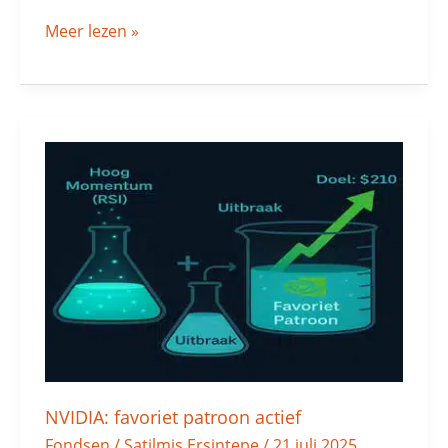
Meer lezen »
NVIDIA:
favoriet
patroon
actief
NVIDIA: favoriet patroon actief
Fondsen
/
Satilmis Ersintepe
/
21 juli 2025